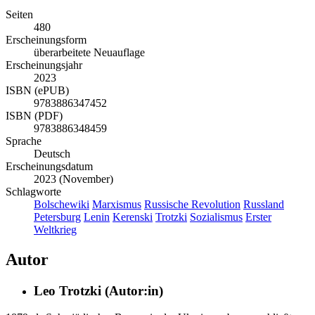
Seiten
480
Erscheinungsform
überarbeitete Neuauflage
Erscheinungsjahr
2023
ISBN (ePUB)
9783886347452
ISBN (PDF)
9783886348459
Sprache
Deutsch
Erscheinungsdatum
2023 (November)
Schlagworte
Bolschewiki
Marxismus
Russische Revolution
Russland
Petersburg
Lenin
Kerenski
Trotzki
Sozialismus
Erster
Weltkrieg
Autor
Leo Trotzki (Autor:in)