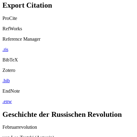
Export Citation
ProCite
RefWorks
Reference Manager
.ris
BibTeX
Zotero
.bib
EndNote
.enw
Geschichte der Russischen Revolution
Februarrevolution