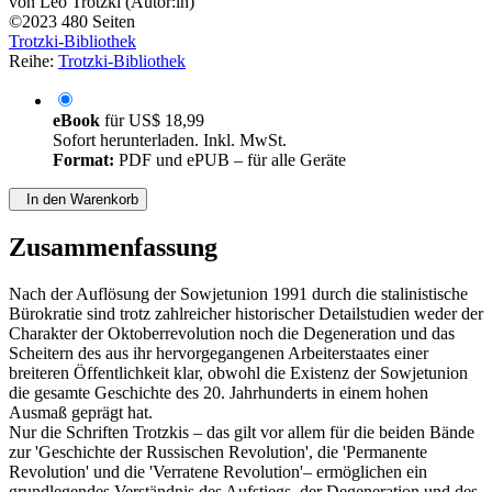
von
Leo Trotzki (Autor:in)
©2023
480 Seiten
Trotzki-Bibliothek
Reihe:
Trotzki-Bibliothek
eBook
für
US$ 18,99
Sofort herunterladen. Inkl. MwSt.
Format:
PDF und ePUB – für alle Geräte
In den Warenkorb
Zusammenfassung
Nach der Auflösung der Sowjetunion 1991 durch die stalinistische
Bürokratie sind trotz zahlreicher historischer Detailstudien weder der
Charakter der Oktoberrevolution noch die Degeneration und das
Scheitern des aus ihr hervorgegangenen Arbeiterstaates einer
breiteren Öffentlichkeit klar, obwohl die Existenz der Sowjetunion
die gesamte Geschichte des 20. Jahrhunderts in einem hohen
Ausmaß geprägt hat.
Nur die Schriften Trotzkis – das gilt vor allem für die beiden Bände
zur 'Geschichte der Russischen Revolution', die 'Permanente
Revolution' und die 'Verratene Revolution'– ermöglichen ein
grundlegendes Verständnis des Aufstiegs, der Degeneration und des