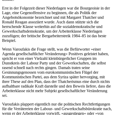
Erst in der Folgezeit dieser Niederlagen war die Bourgeoisie in der
Lage, eine Gegenoffensive zu beginnen, die als Politik der
Angebotsökonomie bezeichnet und mit Margaret Thatcher und
Ronald Reagan assoziiert wurde. Auch dann stützte sich die
herrschende Klasse weiterhin auf die sozialdemokratische und
Gewerkschaftsdemokratie, um der Arbeiterklasse Niederlagen
zuzufügen; der britische Bergarbeiterstreik 1984–85 ist das beste
Beispiel.
Wenn Varoufakis die Frage stellt, was die Befürworter »einer
Agenda gesellschaftlicher Veränderung« Positives geleistet haben,
spricht er von einer Vielzahl kleinbürgerlicher Gruppen im
Dunstkreis der Labour Party und der Gewerkschaften, die selbst
rasend schnell nach rechts gingen. Damals traten seine
Gesinnungsgenossen vom eurokommunistischen Flügel der
Kommunistischen Partei, aus dem Syriza später hervorging, mit
ihrer These auf den Plan, dass der Thatcherismus eine durch nichts
aufhaltbare radikale Kraft darstelle und den Beweis liefere, dass die
Arbeiterklasse nicht mehr Subjekt gesellschaftlicher Veränderung
sei.
Varoufakis plappert eigentlich nur die politischen Rechtfertigungen
für die Verrätereien der Labour- und Gewerkschaftsbürokratie nach,
wenn er der Arbeiterklasse vorwirft, »ausgestiegen« oder »von