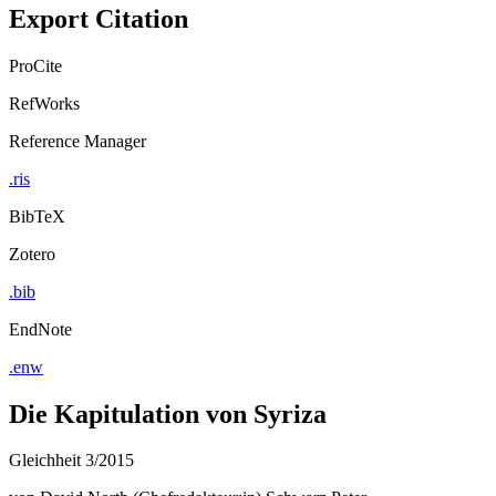
Export Citation
ProCite
RefWorks
Reference Manager
.ris
BibTeX
Zotero
.bib
EndNote
.enw
Die Kapitulation von Syriza
Gleichheit 3/2015