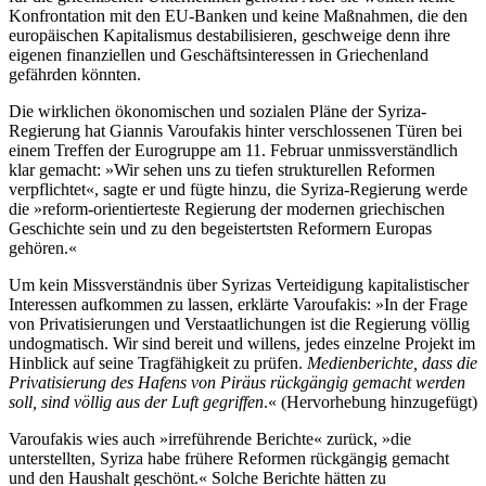
Konfrontation mit den EU-Banken und keine Maßnahmen, die den
europäischen Kapitalismus destabilisieren, geschweige denn ihre
eigenen finanziellen und Geschäftsinteressen in Griechenland
gefährden könnten.
Die wirklichen ökonomischen und sozialen Pläne der Syriza-
Regierung hat Giannis Varoufakis hinter verschlossenen Türen bei
einem Treffen der Eurogruppe am 11. Februar unmissverständlich
klar gemacht: »Wir sehen uns zu tiefen strukturellen Reformen
verpflichtet«, sagte er und fügte hinzu, die Syriza-Regierung werde
die »reform-orientierteste Regierung der modernen griechischen
Geschichte sein und zu den begeistertsten Reformern Europas
gehören.«
Um kein Missverständnis über Syrizas Verteidigung kapitalistischer
Interessen aufkommen zu lassen, erklärte Varoufakis: »In der Frage
von Privatisierungen und Verstaatlichungen ist die Regierung völlig
undogmatisch. Wir sind bereit und willens, jedes einzelne Projekt im
Hinblick auf seine Tragfähigkeit zu prüfen.
Medienberichte, dass die
Privatisierung des Hafens von Piräus rückgängig gemacht werden
soll, sind völlig aus der Luft gegriffen
.« (Hervorhebung hinzugefügt)
Varoufakis wies auch »irreführende Berichte« zurück, »die
unterstellten, Syriza habe frühere Reformen rückgängig gemacht
und den Haushalt geschönt.« Solche Berichte hätten zu