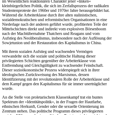
im Wesentlichen reaktionären Charakter jener »linken«
kleinbürgerlichen Politik, die sich im Zerfallsprozess der radikalen
Studentenproteste der 1960er und 1970er Jahre herausgebildet hat.
Während die Arbeiterklasse durch ihre alten stalinistischen,
sozialdemokratischen und reformistischen Organisationen in eine
Niederlage nach der anderen geführt wurde, profitierten Teile der
Mittelschichten direkt und indirekt vom explosiven Börsenboom
nach der Machtübernahme Thatchers und Reagans und vom
Aufstieg des Neoliberalismus, insbesondere nach der Auflösung der
Sowjetunion und der Restauration des Kapitalismus in China.
Mit ihrem sozialen Aufstieg und wachsenden Vermögen
verwandelte sich die soziale und politische Haltung dieser
privilegierten Schichten gegenüber der Arbeiterklasse von
Entfremdung und Gleichgültigkeit zu wachsender Feindschaft.
Dieser sozioökonomische Prozess widerspiegelt sich in ihrer
ideologischen Zurückweisung des Marxismus, dessen
Identifizierung mit der revolutionären Rolle der Arbeiterklasse und
dem Kampf gegen den Kapitalismus für sie immer unerträglicher
wurde.
An die Stelle von proletarischem Klassenkampf trat ein buntes
Spektrum der »Identitätspolitik«, in der Fragen der Hautfarbe,
ethnischen Herkunft, Gender oder die sexuelle Orientierung im
Zentrum stehen. Das politische Programm dieses privilegierten