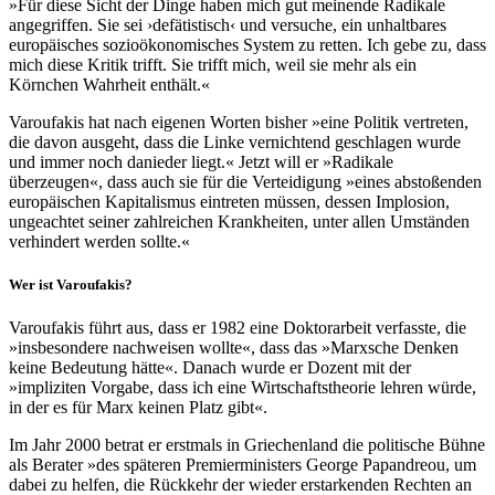
»Für diese Sicht der Dinge haben mich gut meinende Radikale
angegriffen. Sie sei ›defätistisch‹ und versuche, ein unhaltbares
europäisches sozioökonomisches System zu retten. Ich gebe zu, dass
mich diese Kritik trifft. Sie trifft mich, weil sie mehr als ein
Körnchen Wahrheit enthält.«
Varoufakis hat nach eigenen Worten bisher »eine Politik vertreten,
die davon ausgeht, dass die Linke vernichtend geschlagen wurde
und immer noch danieder liegt.« Jetzt will er »Radikale
überzeugen«, dass auch sie für die Verteidigung »eines abstoßenden
europäischen Kapitalismus eintreten müssen, dessen Implosion,
ungeachtet seiner zahlreichen Krankheiten, unter allen Umständen
verhindert werden sollte.«
Wer ist Varoufakis?
Varoufakis führt aus, dass er 1982 eine Doktorarbeit verfasste, die
»insbesondere nachweisen wollte«, dass das »Marxsche Denken
keine Bedeutung hätte«. Danach wurde er Dozent mit der
»impliziten Vorgabe, dass ich eine Wirtschaftstheorie lehren würde,
in der es für Marx keinen Platz gibt«.
Im Jahr 2000 betrat er erstmals in Griechenland die politische Bühne
als Berater »des späteren Premierministers George Papandreou, um
dabei zu helfen, die Rückkehr der wieder erstarkenden Rechten an