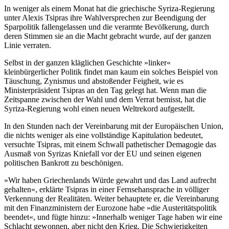
In weniger als einem Monat hat die griechische Syriza-Regierung
unter Alexis Tsipras ihre Wahlversprechen zur Beendigung der
Sparpolitik fallengelassen und die verarmte Bevölkerung, durch
deren Stimmen sie an die Macht gebracht wurde, auf der ganzen
Linie verraten.
Selbst in der ganzen kläglichen Geschichte »linker«
kleinbürgerlicher Politik findet man kaum ein solches Beispiel von
Täuschung, Zynismus und abstoßender Feigheit, wie es
Ministerpräsident Tsipras an den Tag gelegt hat. Wenn man die
Zeitspanne zwischen der Wahl und dem Verrat bemisst, hat die
Syriza-Regierung wohl einen neuen Weltrekord aufgestellt.
In den Stunden nach der Vereinbarung mit der Europäischen Union,
die nichts weniger als eine vollständige Kapitulation bedeutet,
versuchte Tsipras, mit einem Schwall pathetischer Demagogie das
Ausmaß von Syrizas Kniefall vor der EU und seinen eigenen
politischen Bankrott zu beschönigen.
»Wir haben Griechenlands Würde gewahrt und das Land aufrecht
gehalten«, erklärte Tsipras in einer Fernsehansprache in völliger
Verkennung der Realitäten. Weiter behauptete er, die Vereinbarung
mit den Finanzministern der Eurozone habe »die Austeritätspolitik
beendet«, und fügte hinzu: »Innerhalb weniger Tage haben wir eine
Schlacht gewonnen, aber nicht den Krieg. Die Schwierigkeiten