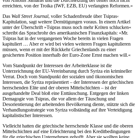
von Antonis Samaras und die Durchsetzung der bisher noch nicht
erreichten, von der Troika (IWF, EZB, EU) verlangten Reformen.«
Das
Wall Street Journal
, voller Schadenfreude über Tsipras‹
Kapitulation, sagt weitere Demütigungen voraus. In einem Artikel
unter der Überschrift »Tsipras muss noch mehr Kröten schlucken«
schreibt das Sprachrohr des amerikanischen Finanzkapitals: »Mr.
Tsipras hat in der vergangenen Woche bereits in vielen Fragen
kapituliert … Aber er wird bei vielen weiteren Fragen kapitulieren
müssen, wenn er mit der Rückkehr Griechenlands zu einer
gesicherten Position innerhalb der Euro-Zone Ernst machen will.«
Vom Standpunkt der Interessen der Arbeiterklasse ist die
Unterzeichnung der EU-Vereinbarung durch Syriza ein krimineller
Verrat. Doch vom Standpunkt der sozialen und ökonomischen
Interessen, die Syriza repräsentiert – der Interessen der griechischen
herrschenden Elite und der oberen Mittelschichten – ist der
ausgehandelte Deal bloß eine Enttäuschung. Entgegen der linken
Demagogie von Tsipras, die vor allem der Täuschung und
Desorientierung der arbeitenden Bevölkerung diente, stützte sich die
Verhandlungsstrategie von Syriza vollständig auf ihre Verteidigung
kapitalistischer Interessen.
Vielleicht hatten die griechische herrschende Klasse und die oberen
Mittelschichten auf eine Erleichterung bei den Kreditbedingungen
für die griechischen Unternehmen gehofft. Aber sie wollten keine