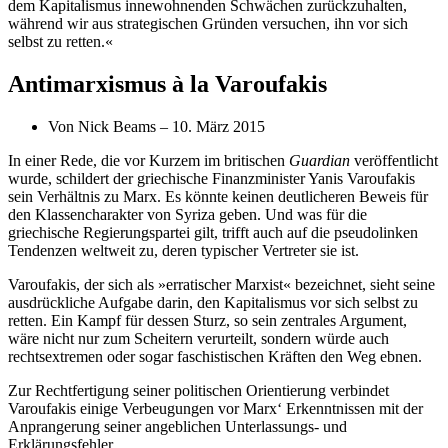
dem Kapitalismus innewohnenden Schwächen zurückzuhalten,
während wir aus strategischen Gründen versuchen, ihn vor sich
selbst zu retten.«
Antimarxismus à la Varoufakis
Von Nick Beams – 10. März 2015
In einer Rede, die vor Kurzem im britischen
Guardian
veröffentlicht
wurde, schildert der griechische Finanzminister Yanis Varoufakis
sein Verhältnis zu Marx. Es könnte keinen deutlicheren Beweis für
den Klassencharakter von Syriza geben. Und was für die
griechische Regierungspartei gilt, trifft auch auf die pseudolinken
Tendenzen weltweit zu, deren typischer Vertreter sie ist.
Varoufakis, der sich als »erratischer Marxist« bezeichnet, sieht seine
ausdrückliche Aufgabe darin, den Kapitalismus vor sich selbst zu
retten. Ein Kampf für dessen Sturz, so sein zentrales Argument,
wäre nicht nur zum Scheitern verurteilt, sondern würde auch
rechtsextremen oder sogar faschistischen Kräften den Weg ebnen.
Zur Rechtfertigung seiner politischen Orientierung verbindet
Varoufakis einige Verbeugungen vor Marx‘ Erkenntnissen mit der
Anprangerung seiner angeblichen Unterlassungs- und
Erklärungsfehler.