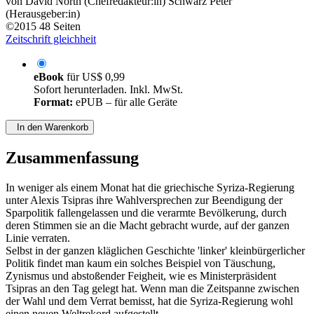
von
David North (Chefredakteur:in)
Schwarz Peter
(Herausgeber:in)
©2015
48 Seiten
Zeitschrift gleichheit
eBook
für
US$ 0,99
Sofort herunterladen. Inkl. MwSt.
Format:
ePUB – für alle Geräte
In den Warenkorb
Zusammenfassung
In weniger als einem Monat hat die griechische Syriza-Regierung
unter Alexis Tsipras ihre Wahlversprechen zur Beendigung der
Sparpolitik fallengelassen und die verarmte Bevölkerung, durch
deren Stimmen sie an die Macht gebracht wurde, auf der ganzen
Linie verraten.
Selbst in der ganzen kläglichen Geschichte 'linker' kleinbürgerlicher
Politik findet man kaum ein solches Beispiel von Täuschung,
Zynismus und abstoßender Feigheit, wie es Ministerpräsident
Tsipras an den Tag gelegt hat. Wenn man die Zeitspanne zwischen
der Wahl und dem Verrat bemisst, hat die Syriza-Regierung wohl
einen neuen Weltrekord aufgestellt.