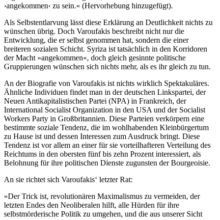
›angekommen‹ zu sein.« (Hervorhebung hinzugefügt).
Als Selbstentlarvung lässt diese Erklärung an Deutlichkeit nichts zu
wünschen übrig. Doch Varoufakis beschreibt nicht nur die
Entwicklung, die er selbst genommen hat, sondern die einer
breiteren sozialen Schicht. Syriza ist tatsächlich in den Korridoren
der Macht »angekommen«, doch gleich gesinnte politische
Gruppierungen wünschen sich nichts mehr, als es ihr gleich zu tun.
An der Biografie von Varoufakis ist nichts wirklich Spektakuläres.
Ähnliche Individuen findet man in der deutschen Linkspartei, der
Neuen Antikapitalistischen Partei (NPA) in Frankreich, der
International Socialist Organization in den USA und der Socialist
Workers Party in Großbritannien. Diese Parteien verkörpern eine
bestimmte soziale Tendenz, die im wohlhabenden Kleinbürgertum
zu Hause ist und dessen Interessen zum Ausdruck bringt. Diese
Tendenz ist vor allem an einer für sie vorteilhafteren Verteilung des
Reichtums in den obersten fünf bis zehn Prozent interessiert, als
Belohnung für ihre politischen Dienste zugunsten der Bourgeoisie.
An sie richtet sich Varoufakis‘ letzter Rat:
»Der Trick ist, revolutionären Maximalismus zu vermeiden, der
letzten Endes den Neoliberalen hilft, alle Hürden für ihre
selbstmörderische Politik zu umgehen, und die aus unserer Sicht