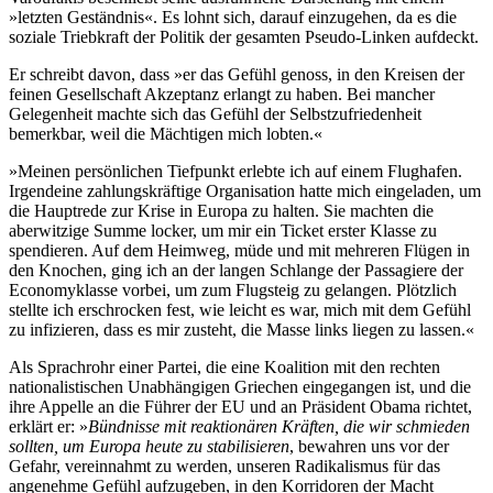
»letzten Geständnis«. Es lohnt sich, darauf einzugehen, da es die
soziale Triebkraft der Politik der gesamten Pseudo-Linken aufdeckt.
Er schreibt davon, dass »er das Gefühl genoss, in den Kreisen der
feinen Gesellschaft Akzeptanz erlangt zu haben. Bei mancher
Gelegenheit machte sich das Gefühl der Selbstzufriedenheit
bemerkbar, weil die Mächtigen mich lobten.«
»Meinen persönlichen Tiefpunkt erlebte ich auf einem Flughafen.
Irgendeine zahlungskräftige Organisation hatte mich eingeladen, um
die Hauptrede zur Krise in Europa zu halten. Sie machten die
aberwitzige Summe locker, um mir ein Ticket erster Klasse zu
spendieren. Auf dem Heimweg, müde und mit mehreren Flügen in
den Knochen, ging ich an der langen Schlange der Passagiere der
Economyklasse vorbei, um zum Flugsteig zu gelangen. Plötzlich
stellte ich erschrocken fest, wie leicht es war, mich mit dem Gefühl
zu infizieren, dass es mir zusteht, die Masse links liegen zu lassen.«
Als Sprachrohr einer Partei, die eine Koalition mit den rechten
nationalistischen Unabhängigen Griechen eingegangen ist, und die
ihre Appelle an die Führer der EU und an Präsident Obama richtet,
erklärt er: »
Bündnisse mit reaktionären Kräften, die wir schmieden
sollten, um Europa heute zu stabilisieren
, bewahren uns vor der
Gefahr, vereinnahmt zu werden, unseren Radikalismus für das
angenehme Gefühl aufzugeben, in den Korridoren der Macht