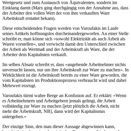
Wertgesetz und zum Austausch von Äquivalenten, sondern im
Einklang damit (Marx ging durchgängig von der Annahme aus, dass
der Arbeiter den vollen Wert der von ihm verkauften Ware
Arbeitskraft erstattet bekam).
Diese entscheidenden Fragen werden von Varoufakis im Laufe
seines Artikels hoffnungslos durcheinandergeworfen. An einer Stelle
schreibt er, man könne sich »sowohl Elektrizität als auch Arbeit als
Waren vorstellen«, und verwischt damit den Unterschied zwischen
der Arbeit als Wertmaß und der Arbeitskraft als Ware, die der
Arbeiter dem Kapitalisten verkauft.
Im selben Absatz schreibt er, dass »angehende Arbeitnehmer nichts
unversucht lassen, nur um ihre Arbeitskraft zur Ware zu machen«. In
Wirklichkeit ist die Arbeitskraft bereits zu einer Ware geworden, die
vom Kapitalisten im Produktionsprozess verbraucht wird und dabei
Mehrwert erzeugt.
Varoufakis türmt wahre Berge an Konfusion auf. Er erklärt: »Wenn
es Arbeitnehmern und Arbeitgebern jemals gelingt, die Arbeit
vollständig zur Ware zu machen [jetzt plötzlich die Arbeit, nicht
mehr die Arbeitskraft, NB], dann wird der Kapitalismus
untergehen.«
Der einzige Sinn, den man dieser Aussage abgewinnen kann,