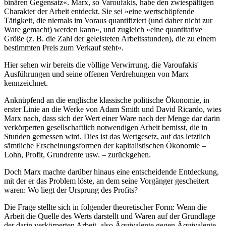
binären Gegensatz«. Marx, so Varoufakis, habe den zwiespältigen
Charakter der Arbeit entdeckt. Sie sei »eine wertschöpfende
Tätigkeit, die niemals im Voraus quantifiziert (und daher nicht zur
Ware gemacht) werden kann«, und zugleich »eine quantitative
Größe (z. B. die Zahl der geleisteten Arbeitsstunden), die zu einem
bestimmten Preis zum Verkauf steht«.
Hier sehen wir bereits die völlige Verwirrung, die Varoufakis'
Ausführungen und seine offenen Verdrehungen von Marx
kennzeichnet.
Anknüpfend an die englische klassische politische Ökonomie, in
erster Linie an die Werke von Adam Smith und David Ricardo, wies
Marx nach, dass sich der Wert einer Ware nach der Menge dar darin
verkörperten gesellschaftlich notwendigen Arbeit bemisst, die in
Stunden gemessen wird. Dies ist das Wertgesetz, auf das letztlich
sämtliche Erscheinungsformen der kapitalistischen Ökonomie –
Lohn, Profit, Grundrente usw. – zurückgehen.
Doch Marx machte darüber hinaus eine entscheidende Entdeckung,
mit der er das Problem löste, an dem seine Vorgänger gescheitert
waren: Wo liegt der Ursprung des Profits?
Die Frage stellte sich in folgender theoretischer Form: Wenn die
Arbeit die Quelle des Werts darstellt und Waren auf der Grundlage
der darin verkörperten Arbeit, also Äquivalente gegen Äquivalente