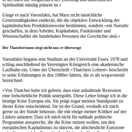
Spiritualität ständig präsent ist.«
Ginge es nach Varoufakis, hat Marx nicht tatsächliche
Gesetzmäßigkeiten entdeckt, die die objektive Entwicklung der
kapitalistischen Produktionsweise bestimmen, sondern »ein Narrativ
geschaffen, in dem Arbeiter, Kapitalisten, Funktionäre und
Wissenschaftler die handelnden Personen der Geschichte sind.«
Der Thatcherismus siegt nicht nur, er überzeugt
Varoufakis begann sein Studium an der Universität Essex 1978 und
schlug anschließend im Vereinigten Königreich eine akademische
Laufbahn ein. Unter der Überschrift »Thatchers Lehren« beschreibt
er seine Erfahrungen in den 1980er Jahren, die er als wegweisend
bezeichnet.
»Von Thatcher habe ich gelernt, dass eine anhaltende Rezession
eine fortschrittliche Politik untergräbt. Diese Lehre bringe ich in die
heutige Krise Europas ein. Sie prägt sogar meinen Standpunkt zu
dieser Krise entscheidend. Sie ist der Grund, weshalb ich mich
gerne zu der Sünde bekenne, die mir einige meiner Kritiker auf der
Linken anlasten: Dass ich mich nicht für radikale politische
Programme ausspreche, die die Krise nutzen wollen, um den
europäischen Kapitalismus zu stürzen, die abscheuliche Eurozone