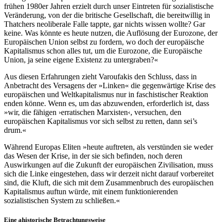
frühen 1980er Jahren erzielt durch unser Eintreten für sozialistische
Veränderung, von der die britische Gesellschaft, die bereitwillig in
Thatchers neoliberale Falle tappte, gar nichts wissen wollte? Gar
keine. Was könnte es heute nutzen, die Auflösung der Eurozone, der
Europäischen Union selbst zu fordern, wo doch der europäische
Kapitalismus schon alles tut, um die Eurozone, die Europäische
Union, ja seine eigene Existenz zu untergraben?«
Aus diesen Erfahrungen zieht Varoufakis den Schluss, dass in
Anbetracht des Versagens der »Linken« die gegenwärtige Krise des
europäischen und Weltkapitalismus nur in faschistischer Reaktion
enden könne. Wenn es, um das abzuwenden, erforderlich ist, dass
»wir, die fähigen ›erratischen Marxisten‹, versuchen, den
europäischen Kapitalismus vor sich selbst zu retten, dann sei’s
drum.«
Während Europas Eliten »heute auftreten, als verstünden sie weder
das Wesen der Krise, in der sie sich befinden, noch deren
Auswirkungen auf die Zukunft der europäischen Zivilisation, muss
sich die Linke eingestehen, dass wir derzeit nicht darauf vorbereitet
sind, die Kluft, die sich mit dem Zusammenbruch des europäischen
Kapitalismus auftun würde, mit einem funktionierenden
sozialistischen System zu schließen.«
Eine ahistorische Betrachtungsweise