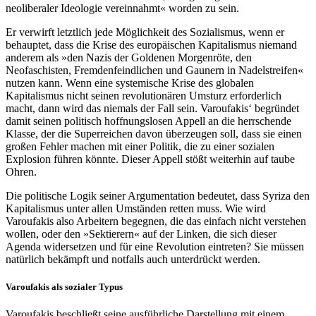
neoliberaler Ideologie vereinnahmt« worden zu sein.
Er verwirft letztlich jede Möglichkeit des Sozialismus, wenn er
behauptet, dass die Krise des europäischen Kapitalismus niemand
anderem als »den Nazis der Goldenen Morgenröte, den
Neofaschisten, Fremdenfeindlichen und Gaunern in Nadelstreifen«
nutzen kann. Wenn eine systemische Krise des globalen
Kapitalismus nicht seinen revolutionären Umsturz erforderlich
macht, dann wird das niemals der Fall sein. Varoufakis‘ begründet
damit seinen politisch hoffnungslosen Appell an die herrschende
Klasse, der die Superreichen davon überzeugen soll, dass sie einen
großen Fehler machen mit einer Politik, die zu einer sozialen
Explosion führen könnte. Dieser Appell stößt weiterhin auf taube
Ohren.
Die politische Logik seiner Argumentation bedeutet, dass Syriza den
Kapitalismus unter allen Umständen retten muss. Wie wird
Varoufakis also Arbeitern begegnen, die das einfach nicht verstehen
wollen, oder den »Sektierern« auf der Linken, die sich dieser
Agenda widersetzen und für eine Revolution eintreten? Sie müssen
natürlich bekämpft und notfalls auch unterdrückt werden.
Varoufakis als sozialer Typus
Varoufakis beschließt seine ausführliche Darstellung mit einem