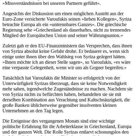
»Missverständnissen bei unseren Partnern geführt«.
Angesichts der Diskussion um einen möglichen Austritt aus der
Euro-Zone versicherte Varoufakis seinen »lieben Kollegen«, Syriza
betrachte Europa als ein »untrennbares Ganzes«. Die griechische
Regierung sehe »Griechenland als dauerhaftes, nicht zu trennendes
Mitglied der Europäischen Union und seiner Währungsunion.«
Zuletzt gab er den EU-Finanzministern das Versprechen, dass ihnen
von Syriza absolut keine Gefahr drohe. Er bedauere es, wenn sich
einige unter ihnen über den Wahlsieg von Syriza geärgert hätten.
»Ihnen möchte ich an dieser Stelle sagen«, so Varoufakis, »es wäre
eine verpasste Gelegenheit, wenn wir uns als Gegner begreifen.«
Tatsächlich hat Varoufakis die Minister so erfolgreich von der
Unterwürfigkeit Syrizas überzeugt, dass sie keine Notwendigkeit
mehr sahen, irgendwelche Zugeständnisse zu machen. Nachdem sie
von Syriza nichts zu befürchten haben, behandelten sie sie mit
derselben Kombination aus Verachtung und Kaltschnäuzigkeit, die
große Banken üblicherweise gegenüber insolventen kleinen
Unternehmen an den Tag legen.
Die Ereignisse des vergangenen Monats sind eine wichtige
politische Erfahrung für die Arbeiterklasse in Griechenland, Europa
und der ganzen Welt. Die Rolle Syrizas entlarvt schonungslos den