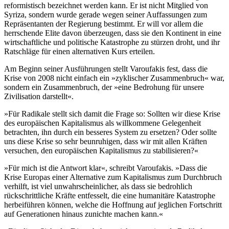
reformistisch bezeichnet werden kann. Er ist nicht Mitglied von
Syriza, sondern wurde gerade wegen seiner Auffassungen zum
Repräsentanten der Regierung bestimmt. Er will vor allem die
herrschende Elite davon überzeugen, dass sie den Kontinent in eine
wirtschaftliche und politische Katastrophe zu stürzen droht, und ihr
Ratschläge für einen alternativen Kurs erteilen.
Am Beginn seiner Ausführungen stellt Varoufakis fest, dass die
Krise von 2008 nicht einfach ein »zyklischer Zusammenbruch« war,
sondern ein Zusammenbruch, der »eine Bedrohung für unsere
Zivilisation darstellt«.
»Für Radikale stellt sich damit die Frage so: Sollten wir diese Krise
des europäischen Kapitalismus als willkommene Gelegenheit
betrachten, ihn durch ein besseres System zu ersetzen? Oder sollte
uns diese Krise so sehr beunruhigen, dass wir mit allen Kräften
versuchen, den europäischen Kapitalismus zu stabilisieren?«
»Für mich ist die Antwort klar«, schreibt Varoufakis. »Dass die
Krise Europas einer Alternative zum Kapitalismus zum Durchbruch
verhilft, ist viel unwahrscheinlicher, als dass sie bedrohlich
rückschrittliche Kräfte entfesselt, die eine humanitäre Katastrophe
herbeiführen können, welche die Hoffnung auf jeglichen Fortschritt
auf Generationen hinaus zunichte machen kann.«