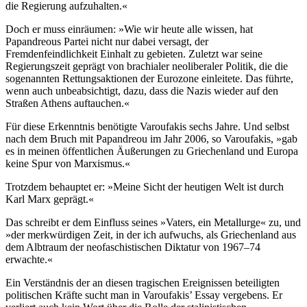
die Regierung aufzuhalten.«
Doch er muss einräumen: »Wie wir heute alle wissen, hat
Papandreous Partei nicht nur dabei versagt, der
Fremdenfeindlichkeit Einhalt zu gebieten. Zuletzt war seine
Regierungszeit geprägt von brachialer neoliberaler Politik, die die
sogenannten Rettungsaktionen der Eurozone einleitete. Das führte,
wenn auch unbeabsichtigt, dazu, dass die Nazis wieder auf den
Straßen Athens auftauchen.«
Für diese Erkenntnis benötigte Varoufakis sechs Jahre. Und selbst
nach dem Bruch mit Papandreou im Jahr 2006, so Varoufakis, »gab
es in meinen öffentlichen Äußerungen zu Griechenland und Europa
keine Spur von Marxismus.«
Trotzdem behauptet er: »Meine Sicht der heutigen Welt ist durch
Karl Marx geprägt.«
Das schreibt er dem Einfluss seines »Vaters, ein Metallurge« zu, und
»der merkwürdigen Zeit, in der ich aufwuchs, als Griechenland aus
dem Albtraum der neofaschistischen Diktatur von 1967–74
erwachte.«
Ein Verständnis der an diesen tragischen Ereignissen beteiligten
politischen Kräfte sucht man in Varoufakis’ Essay vergebens. Er