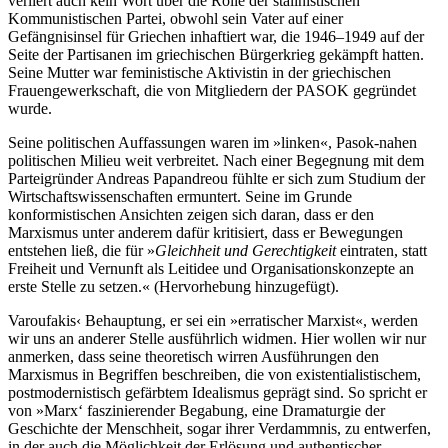
verliert auch kein Wort über die Rolle der stalinistischen
Kommunistischen Partei, obwohl sein Vater auf einer
Gefängnisinsel für Griechen inhaftiert war, die 1946–1949 auf der
Seite der Partisanen im griechischen Bürgerkrieg gekämpft hatten.
Seine Mutter war feministische Aktivistin in der griechischen
Frauengewerkschaft, die von Mitgliedern der PASOK gegründet
wurde.
Seine politischen Auffassungen waren im »linken«, Pasok-nahen
politischen Milieu weit verbreitet. Nach einer Begegnung mit dem
Parteigründer Andreas Papandreou fühlte er sich zum Studium der
Wirtschaftswissenschaften ermuntert. Seine im Grunde
konformistischen Ansichten zeigen sich daran, dass er den
Marxismus unter anderem dafür kritisiert, dass er Bewegungen
entstehen ließ, die für »
Gleichheit und Gerechtigkeit
eintraten, statt
Freiheit und Vernunft als Leitidee und Organisationskonzepte an
erste Stelle zu setzen.« (Hervorhebung hinzugefügt).
Varoufakis‹ Behauptung, er sei ein »erratischer Marxist«, werden
wir uns an anderer Stelle ausführlich widmen. Hier wollen wir nur
anmerken, dass seine theoretisch wirren Ausführungen den
Marxismus in Begriffen beschreiben, die von existentialistischem,
postmodernistisch gefärbtem Idealismus geprägt sind. So spricht er
von »Marx‘ faszinierender Begabung, eine Dramaturgie der
Geschichte der Menschheit, sogar ihrer Verdammnis, zu entwerfen,
in der auch die Möglichkeit der Erlösung und authentischer