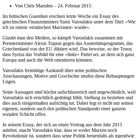
Von Chris Marsden – 24. Februar 2015
Im britischen
Guardian
erschien letzte Woche ein Essay des
griechischen Finanzministers Yanis Varoufakis unter dem Titel: »Wie
ich zu einem ›erratischen Marxisten‹ wurde«.
Glaubt man den Medien, so kämpft Varoufakis zusammen mit
Premierminister Alexis Tsipras gegen das Austeritätsprogramm, das
Griechenland von der EU diktiert wird. Das beweise, so der Tenor,
dass Syriza das Vorbild für eine »linke« Partei sei, an dem sich ganz
Europa und auch die Welt orientieren könnten.
Varoufakis freimütige Auskunft über seine politischen
Anschauungen, Motive und Geschichte strafen diese Behauptungen
Lügen.
Seine Aussagen sind höchst auf­schluss­reich und ungewöhnlich, weil
Varoufakis sich ersichtlich gedrängt fühlt, Stellung zu beziehen und
dies auch einigermaßen aufrichtig tut. Dabei legt er nicht nur seinen
eigenen, sondern auch den politischen Standpunkt einer ganzen
sozialen Schicht offen.
In seinem Essay, der sich an einen Vortrag aus dem Jahr 2013
anlehnt, macht Varoufakis klar, dass er weder Marxist noch
Revolutionär ist, sondern dass seine Politik bestenfalls als irgendwie