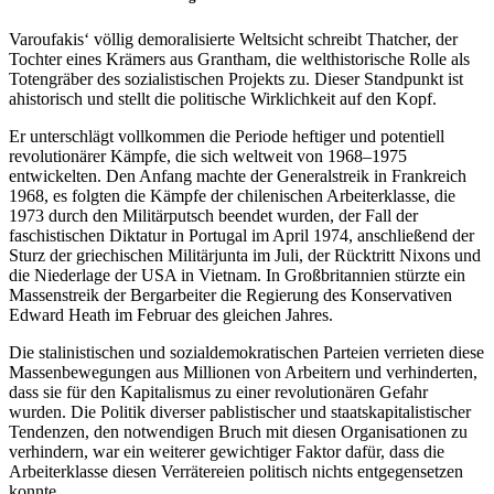
Varoufakis‘ völlig demoralisierte Weltsicht schreibt Thatcher, der
Tochter eines Krämers aus Grantham, die welthistorische Rolle als
Totengräber des sozialistischen Projekts zu. Dieser Standpunkt ist
ahistorisch und stellt die politische Wirklichkeit auf den Kopf.
Er unterschlägt vollkommen die Periode heftiger und potentiell
revolutionärer Kämpfe, die sich weltweit von 1968–1975
entwickelten. Den Anfang machte der Generalstreik in Frankreich
1968, es folgten die Kämpfe der chilenischen Arbeiterklasse, die
1973 durch den Militärputsch beendet wurden, der Fall der
faschistischen Diktatur in Portugal im April 1974, anschließend der
Sturz der griechischen Militärjunta im Juli, der Rücktritt Nixons und
die Niederlage der USA in Vietnam. In Großbritannien stürzte ein
Massenstreik der Bergarbeiter die Regierung des Konservativen
Edward Heath im Februar des gleichen Jahres.
Die stalinistischen und sozialdemokratischen Parteien verrieten diese
Massenbewegungen aus Millionen von Arbeitern und verhinderten,
dass sie für den Kapitalismus zu einer revolutionären Gefahr
wurden. Die Politik diverser pablistischer und staatskapitalistischer
Tendenzen, den notwendigen Bruch mit diesen Organisationen zu
verhindern, war ein weiterer gewichtiger Faktor dafür, dass die
Arbeiterklasse diesen Verrätereien politisch nichts entgegensetzen
konnte.