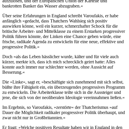
aufzulösen, und der Europäischen Union der Kartelle und
bankrotten Banker das Wasser abzugraben.«
Über seine Erfahrungen in England schreibt Varoufakis, er habe
anfänglich »gedacht, dass Thatchers Wahlsieg sich positiv
auswirken könne, weil ein kurzer, schmerzhafter Schock für die
britische Arbeiter- und Mittelklasse zu einem Erstarken progressiver
Politik führen könnte, der Linken eine Chance geben würde, eine
frische, radikale Agenda zu entwickeln für eine neue, effektive und
progressive Politik.«
Doch »als das Leben hässlicher wurde, kälter und für viele auch
kürzer, merkte ich, dass ich mich schrecklich geirrt hatte: Alles
konnte auch immer nur schlechter werden, ohne Aussicht auf
Besserung.«
Die »Linke«, sagt er, »beschäftigte sich zunehmend mit sich selbst,
büßte ihre Fähigkeit ein, ein überzeugendes progressives Programm
zu entwickeln. Die Arbeiterklasse teilte sich in die Aussteiger und
jene, die sich von der neoliberalen Ideologie vereinnahmen ließen.«
Im Ergebnis, so Varoufakis, »zerstörte« der Thatcherismus »auf
Dauer die Möglichkeit radikaler progressiver Politik überhaupt, und
zwar nicht nur in Großbritannien.«
Er fragt: »Welche positiven Resultate haben wir in England in den