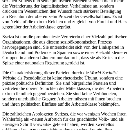
sozialen Milieus und seine politischen Parteien strebten nicht mehr
die Veränderung der kapitalistischen Verhältnisse an, sondern
drücken im Wesentlichen den Wunsch nach stärkerer Beteiligung
am Reichtum der oberen zehn Prozent der Gesellschaft aus. Es ist
von Neid auf die extrem Reichen und zugleich von Furcht und Hass
gegenüber der Arbeiterklasse geprägt.
Syriza ist nur die prominenteste Vertreterin einer Vielzahl politischer
Organisationen, die aus diesem sozioökonomischen Prozess
hervorgegangen sind. Sie unterscheidet sich von der Linkspartei in
Deutschland und Podemos in Spanien sowie einer Vielzahl kleinerer
Gruppen in anderen Ländern nur dadurch, dass sie als Erste an die
Spitze einer nationalen Regierung gerückt ist.
Die Charakterisierung dieser Parteien durch die
World Socialist
Website
als Pseudolinke ist keine rhetorische Übung, sondern eine
präzise politische Definition. Sie sind bürgerliche Parteien und
vertreten die oberen Schichten der Mittelklassen, die den Arbeitern
extrem feindlich gegenüberstehen. Sie sind keine Verbündeten,
sondern unerbittliche Gegner. Arbeiter müssen mit ihnen brechen
und ihren politischen Einfluss auf die Arbeiterklasse bekämpfen.
Die zahlreichen Apologeten Syrizas, die vor wenigen Wochen ihren
Wahlerfolg als »neuen Aufbruch für das griechische Volk« und als
»riesigen Schritt vorwärts« gefeiert haben, werden zweifellos
erklären, dass man eben nichts anderes machen konnte. Ihre