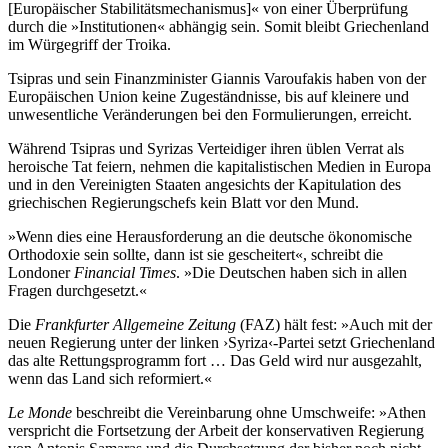
[Europäischer Stabilitätsmechanismus]« von einer Überprüfung
durch die »Institutionen« abhängig sein. Somit bleibt Griechenland
im Würgegriff der Troika.
Tsipras und sein Finanzminister Giannis Varoufakis haben von der
Europäischen Union keine Zugeständnisse, bis auf kleinere und
unwesentliche Veränderungen bei den Formulierungen, erreicht.
Während Tsipras und Syrizas Verteidiger ihren üblen Verrat als
heroische Tat feiern, nehmen die kapitalistischen Medien in Europa
und in den Vereinigten Staaten angesichts der Kapitulation des
griechischen Regierungschefs kein Blatt vor den Mund.
»Wenn dies eine Herausforderung an die deutsche ökonomische
Orthodoxie sein sollte, dann ist sie gescheitert«, schreibt die
Londoner
Financial Times
. »Die Deutschen haben sich in allen
Fragen durchgesetzt.«
Die
Frankfurter Allgemeine Zeitung
(FAZ) hält fest: »Auch mit der
neuen Regierung unter der linken ›Syriza‹-Partei setzt Griechenland
das alte Rettungsprogramm fort … Das Geld wird nur ausgezahlt,
wenn das Land sich reformiert.«
Le Monde
beschreibt die Vereinbarung ohne Umschweife: »Athen
verspricht die Fortsetzung der Arbeit der konservativen Regierung