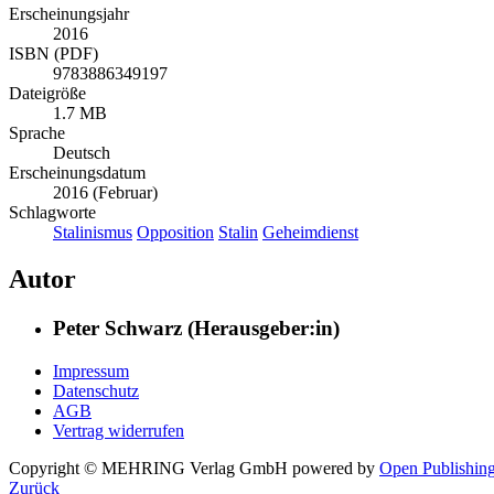
Erscheinungsjahr
2016
ISBN (PDF)
9783886349197
Dateigröße
1.7 MB
Sprache
Deutsch
Erscheinungsdatum
2016 (Februar)
Schlagworte
Stalinismus
Opposition
Stalin
Geheimdienst
Autor
Peter Schwarz (Herausgeber:in)
Impressum
Datenschutz
AGB
Vertrag widerrufen
Copyright © MEHRING Verlag GmbH
powered by
Open Publishin
Zurück