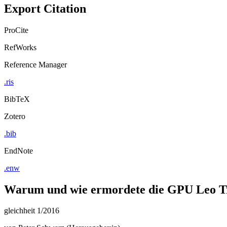
Export Citation
ProCite
RefWorks
Reference Manager
.ris
BibTeX
Zotero
.bib
EndNote
.enw
Warum und wie ermordete die GPU Leo T
gleichheit 1/2016