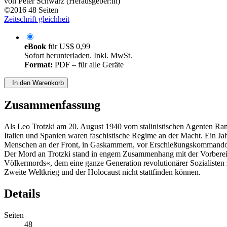
von
Peter Schwarz (Herausgeber:in)
©2016
48 Seiten
Zeitschrift gleichheit
eBook
für
US$ 0,99
Sofort herunterladen. Inkl. MwSt.
Format:
PDF – für alle Geräte
In den Warenkorb
Zusammenfassung
Als Leo Trotzki am 20. August 1940 vom stalinistischen Agenten Ram
Italien und Spanien waren faschistische Regime an der Macht. Ein Ja
Menschen an der Front, in Gaskammern, vor Erschießungskommandos 
Der Mord an Trotzki stand in engem Zusammenhang mit der Vorbereit
Völkermords«, dem eine ganze Generation revolutionärer Sozialisten 
Zweite Weltkrieg und der Holocaust nicht stattfinden können.
Details
Seiten
48